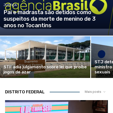
JUSTIÇA
Pai e madrasta são detidos como
suspeitos da morte de menino de 3
anos no Tocantins
STJ dete
STF adia julgamento sobre lei que proíbe
ministro
jogos de azar
sexuais
DISTRITO FEDERAL
Mais posts