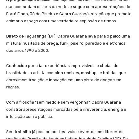
que comandam os sets da noite, e segue com apresentações do
Forró Fiado, Jô do Piseiro e Cabra Guaraná, atração que promete
animar o espaço com uma verdadeira explosão de ritmos.
Direto de Taguatinga (DF), Cabra Guaraná leva para o palco uma
mistura inusitada de brega, funk, piseiro, paredão e eletrônica
dos anos 1990 e 2000.
Conhecido por criar experiências imprevisíveis e cheias de
brasilidade, o artista combina remixes, mashups e batidas que
aproximam tradição e inovação em uma pista de dança sem
regras.
Com a filosofia “sem medo e sem vergonha”, Cabra Guaraná
constrói apresentações marcadas pela irreverência, energia e
interação com o público.
Seu trabalho já passou por festivais e eventos em diferentes
regiões do Brasil e da América Latina, incluindo Criolina (DF), En