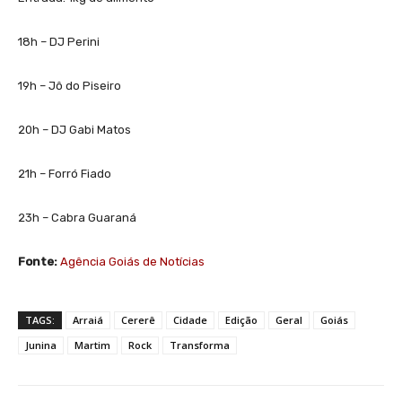
18h – DJ Perini
19h – Jô do Piseiro
20h – DJ Gabi Matos
21h – Forró Fiado
23h – Cabra Guaraná
Fonte:
Agência Goiás de Notícias
TAGS:
Arraiá
Cererê
Cidade
Edição
Geral
Goiás
Junina
Martim
Rock
Transforma