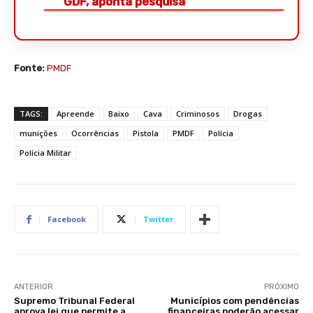
GDF, aponta pesquisa
Fonte:
PMDF
TAGS:
Apreende
Baixo
Cava
Criminosos
Drogas
munições
Ocorrências
Pistola
PMDF
Polícia
Polícia Militar
Facebook
Twitter
ANTERIOR
PRÓXIMO
Supremo Tribunal Federal
Municípios com pendências
aprova lei que permite a
financeiras poderão acessar