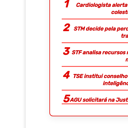
Cardiologista alerta
colest
STM decide pela perd
tr
STF analisa recursos 
TSE institui conselh
inteligênc
AGU solicitará na Jus