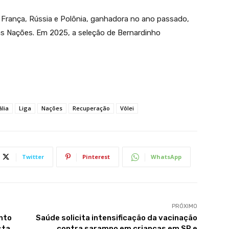
à França, Rússia e Polônia, ganhadora no ano passado,
s Nações. Em 2025, a seleção de Bernardinho
ália
Liga
Nações
Recuperação
Vôlei
Twitter
Pinterest
WhatsApp
PRÓXIMO
nto
Saúde solicita intensificação da vacinação
sta
contra sarampo em crianças em SP e