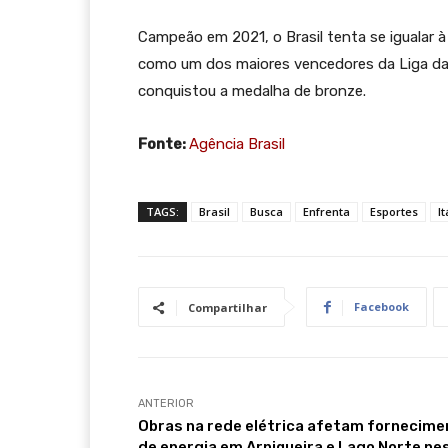
Campeão em 2021, o Brasil tenta se igualar 
como um dos maiores vencedores da Liga da
conquistou a medalha de bronze.
Fonte:
Agência Brasil
TAGS:
Brasil
Busca
Enfrenta
Esportes
It
Facebook
Compartilhar
ANTERIOR
Obras na rede elétrica afetam fornecime
de energia em Arniqueira e Lago Norte ne