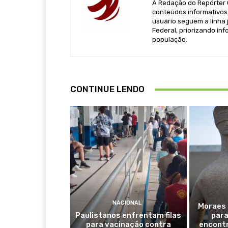
A Redação do Repórter Ca
conteúdos informativos 
usuário seguem a linha j
Federal, priorizando in
população.
CONTINUE LENDO
NACIONAL
Moraes 
Paulistanos enfrentam filas
para
para vacinação contra
encontr