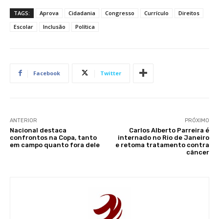
TAGS:
Aprova
Cidadania
Congresso
Currículo
Direitos
Escolar
Inclusão
Política
Facebook
Twitter
ANTERIOR
PRÓXIMO
Nacional destaca
Carlos Alberto Parreira é
confrontos na Copa, tanto
internado no Rio de Janeiro
em campo quanto fora dele
e retoma tratamento contra
câncer