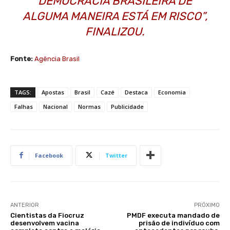
DEMOCRACIA BRASILEIRA DE
ALGUMA MANEIRA ESTÁ EM RISCO”,
FINALIZOU.
Fonte:
Agência Brasil
TAGS:
Apostas
Brasil
Cazé
Destaca
Economia
Falhas
Nacional
Normas
Publicidade
Facebook
Twitter
ANTERIOR
PRÓXIMO
Cientistas da Fiocruz
PMDF executa mandado de
desenvolvem vacina
prisão de indivíduo com