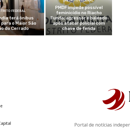
DISTRITO FEDERAL
PMDF impede possível
STRITO FEDERAL
feminicídio no Riacho
ndia terá ônibus
Fundo; agressor é baleado
 para o Maior São
após atacar policial com
ão do Cerrado
chave de fenda
de
apital
Portal de notícias indepe