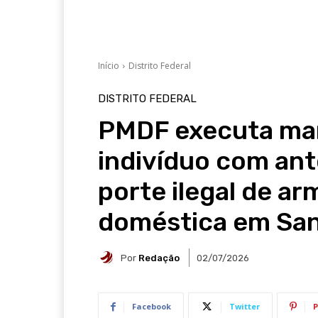
Início
Distrito Federal
DISTRITO FEDERAL
PMDF executa man
indivíduo com an
porte ilegal de ar
doméstica em San
Por
Redação
02/07/2026
Facebook
Twitter
P