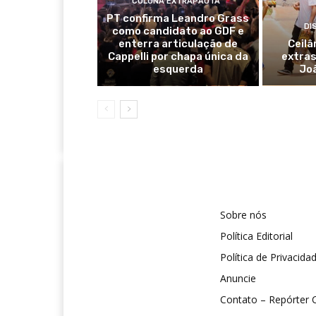
COLUNA EXTRAPAUTA
PT confirma Leandro Grass
DI
como candidato ao GDF e
enterra articulação de
Ceilâ
Cappelli por chapa única da
extras
esquerda
Jo
Sobre nós
Política Editorial
Política de Privacida
Anuncie
Contato – Repórter C