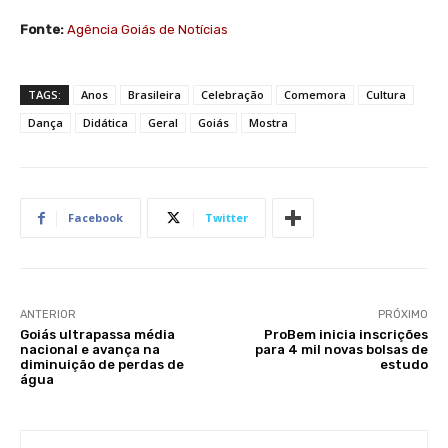
Fonte:
Agência Goiás de Notícias
TAGS:
Anos
Brasileira
Celebração
Comemora
Cultura
Dança
Didática
Geral
Goiás
Mostra
Facebook
Twitter
ANTERIOR
PRÓXIMO
Goiás ultrapassa média
ProBem inicia inscrições
nacional e avança na
para 4 mil novas bolsas de
diminuição de perdas de
estudo
água