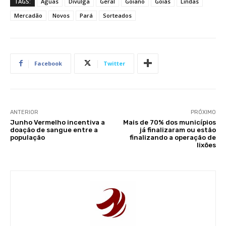
TAGS:
Águas
Divulga
Geral
Goiano
Goiás
Lindas
Mercadão
Novos
Pará
Sorteados
Facebook
Twitter
ANTERIOR
PRÓXIMO
Junho Vermelho incentiva a
Mais de 70% dos municípios
doação de sangue entre a
já finalizaram ou estão
população
finalizando a operação de
lixões