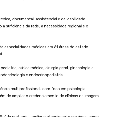
cnica, documental, assistencial e de viabilidade
o a suficiência da rede, a necessidade regional e o
e especialidades médicas em 61 áreas do estado
l.
diatria, clínica médica, cirurgia geral, ginecologia e
 endocrinologia e endocrinopediatria.
tência multiprofissional, com foco em psicologia,
 além de ampliar o credenciamento de clínicas de imagem
go Saúde pretende ampliar o atendimento em áreas como