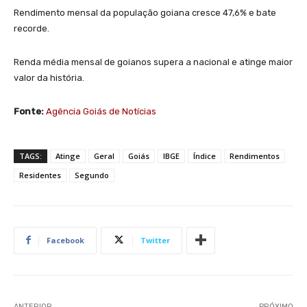
Rendimento mensal da população goiana cresce 47,6% e bate
recorde.
Renda média mensal de goianos supera a nacional e atinge maior
valor da história.
Fonte:
Agência Goiás de Notícias
TAGS:
Atinge
Geral
Goiás
IBGE
Índice
Rendimentos
Residentes
Segundo
Facebook
Twitter
ANTERIOR
PRÓXIMO