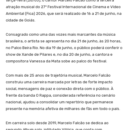
terça-feira (26/05), o cantor Marcelo Falcão como a terceira
atração musical do 27º Festival Internacional de Cinema e Vídeo
Ambiental (Fica) 2026, que será realizado de 16 a 21 de junho, na
cidade de Goiás.
Consagrado como uma das vozes mais marcantes da música
brasileira, o artista se apresenta no dia 21 de junho, às 20 horas,
no Palco Beira Rio. No dia 19 de junho, o público poderá conferir o
show de Xande de Pilares e, no dia 20 de junho, a cantora e
compositora Vanessa da Mata sobe ao palco do festival.
Com mais de 25 anos de trajetória musical, Marcelo Falcão
construiu uma carreira marcada por letras de forte impacto
social, mensagens de paz e conexão direta com o público. À
frente da banda O Rappa, considerada referência no cenário
nacional, ajudou a consolidar um repertório que permanece
presente na memória afetiva de milhares de fãs em todo o país.
Em carreira solo desde 2019, Marcelo Falcão se dedica ao
segundo álbum solo, intitulado Vitória, que conta com