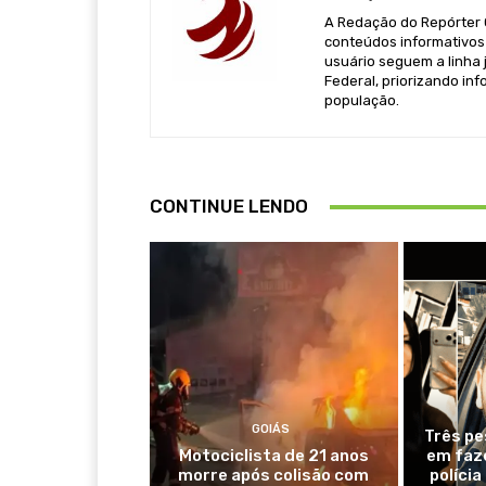
A Redação do Repórter Ca
conteúdos informativos 
usuário seguem a linha j
Federal, priorizando in
população.
CONTINUE LENDO
GOIÁS
Três p
Motociclista de 21 anos
em faz
morre após colisão com
polícia