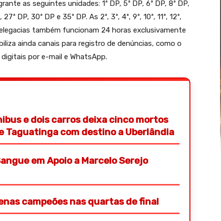
rante as seguintes unidades: 1ª DP, 5ª DP, 6ª DP, 8ª DP,
27ª DP, 30ª DP e 35ª DP. As 2ª, 3ª, 4ª, 9ª, 10ª, 11ª, 12ª,
 33ª delegacias também funcionam 24 horas exclusivamente
biliza ainda canais para registro de denúncias, como o
s digitais por e-mail e WhatsApp.
nibus e dois carros deixa cinco mortos
de Taguatinga com destino a Uberlândia
angue em Apoio a Marcelo Serejo
penas campeões nas quartas de final