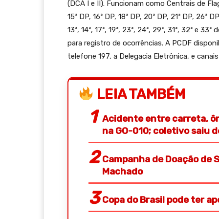
(DCA I e II). Funcionam como Centrais de Flag
15ª DP, 16ª DP, 18ª DP, 20ª DP, 21ª DP, 26ª DP, 
13ª, 14ª, 17ª, 19ª, 23ª, 24ª, 29ª, 31ª, 32ª e
para registro de ocorrências. A PCDF disponi
telefone 197, a Delegacia Eletrônica, e canai
LEIA TAMBÉM
Acidente entre carreta, ô
na GO-010; coletivo saiu 
Campanha de Doação de S
Machado
Copa do Brasil pode ter a