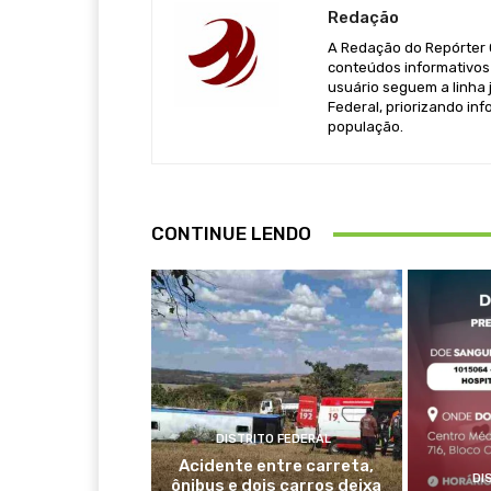
Redação
A Redação do Repórter Ca
conteúdos informativos 
usuário seguem a linha j
Federal, priorizando in
população.
CONTINUE LENDO
DISTRITO FEDERAL
Acidente entre carreta,
DI
ônibus e dois carros deixa