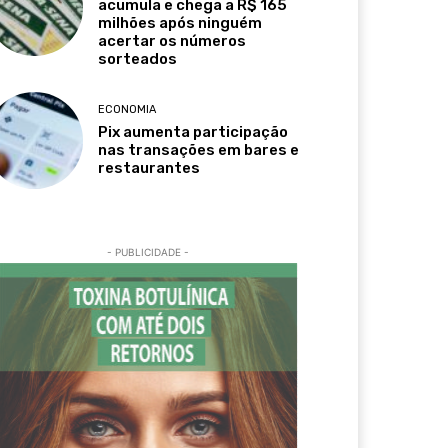
acumula e chega a R$ 165
milhões após ninguém
acertar os números
sorteados
ECONOMIA
Pix aumenta participação
nas transações em bares e
restaurantes
- PUBLICIDADE -