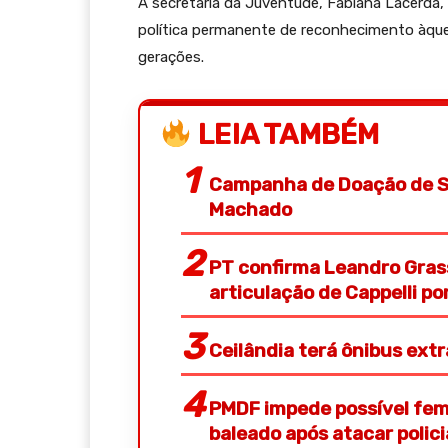
A secretária da Juventude, Fabiana Lacerda,
política permanente de reconhecimento àqu
gerações.
LEIA TAMBÉM
Campanha de Doação de S
Machado
PT confirma Leandro Gras
articulação de Cappelli p
Ceilândia terá ônibus ext
PMDF impede possível femi
baleado após atacar polic