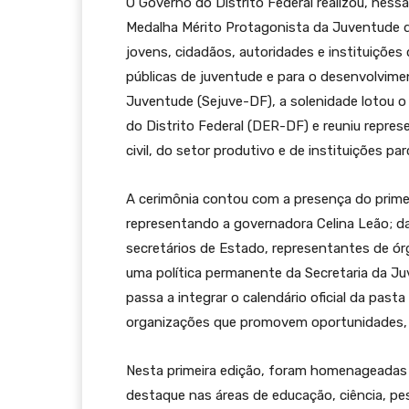
O Governo do Distrito Federal realizou, nessa
Medalha Mérito Protagonista da Juventude do
jovens, cidadãos, autoridades e instituições
públicas de juventude e para o desenvolvimen
Juventude (Sejuve-DF), a solenidade lotou 
do Distrito Federal (DER-DF) e reuniu repre
civil, do setor produtivo e de instituições par
A cerimônia contou com a presença do primeiro
representando a governadora Celina Leão; da
secretários de Estado, representantes de ór
uma política permanente da Secretaria da J
passa a integrar o calendário oficial da pas
organizações que promovem oportunidades, in
Nesta primeira edição, foram homenageadas 
destaque nas áreas de educação, ciência, pesq