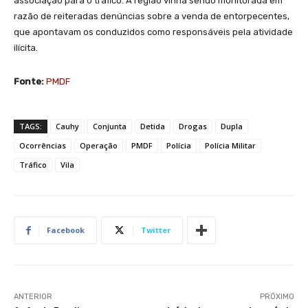
associação para o tráfico. A região vinha sendo monitorada em
razão de reiteradas denúncias sobre a venda de entorpecentes,
que apontavam os conduzidos como responsáveis pela atividade
ilícita.
Fonte:
PMDF
TAGS:
Cauhy
Conjunta
Detida
Drogas
Dupla
Ocorrências
Operação
PMDF
Polícia
Polícia Militar
Tráfico
Vila
Facebook
Twitter
ANTERIOR
PRÓXIMO