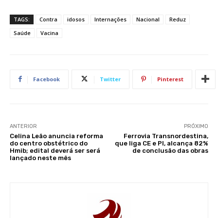
TAGS:
Contra
idosos
Internações
Nacional
Reduz
Saúde
Vacina
Facebook
Twitter
Pinterest
ANTERIOR
PRÓXIMO
Celina Leão anuncia reforma
Ferrovia Transnordestina,
do centro obstétrico do
que liga CE e PI, alcança 82%
Hmib; edital deverá ser será
de conclusão das obras
lançado neste mês