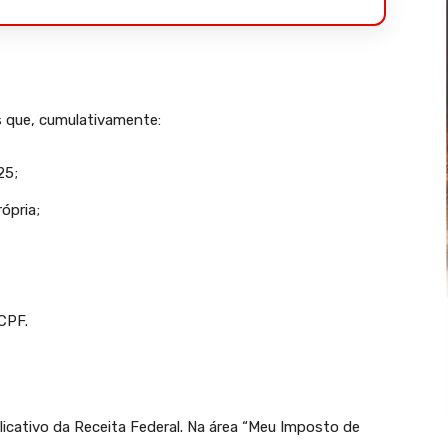
s que, cumulativamente:
25;
ópria;
CPF.
plicativo da Receita Federal. Na área “Meu Imposto de