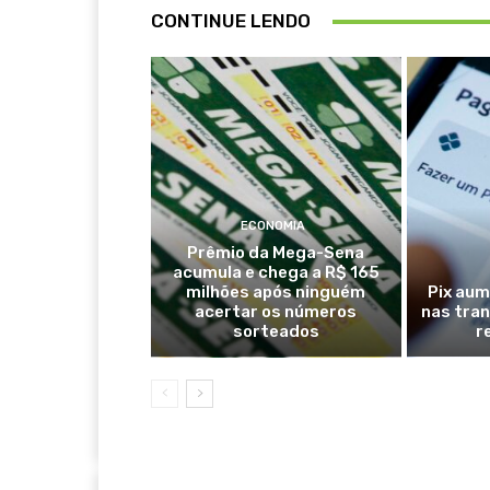
CONTINUE LENDO
ECONOMIA
Prêmio da Mega-Sena
acumula e chega a R$ 165
milhões após ninguém
Pix aum
acertar os números
nas tra
sorteados
r