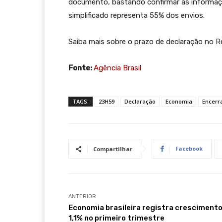
documento, bastando confirmar as informaçõ
simplificado representa 55% dos envios.
Saiba mais sobre o prazo de declaração no Re
Fonte:
Agência Brasil
TAGS:
23H59
Declaração
Economia
Encerr
Facebook
Compartilhar
ANTERIOR
Economia brasileira registra crescimento
1,1% no primeiro trimestre