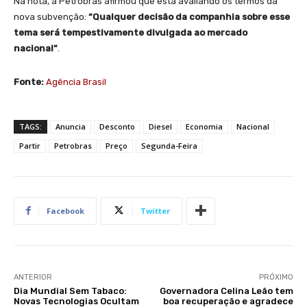
Na nota, a Petrobras afirmou que está avaliando os termos da
nova subvenção:
“Qualquer decisão da companhia sobre esse
tema será tempestivamente divulgada ao mercado
nacional”
.
Fonte:
Agência Brasil
TAGS:
Anuncia
Desconto
Diesel
Economia
Nacional
Partir
Petrobras
Preço
Segunda-Feira
Facebook
Twitter
ANTERIOR
PRÓXIMO
Dia Mundial Sem Tabaco:
Governadora Celina Leão tem
Novas Tecnologias Ocultam
boa recuperação e agradece