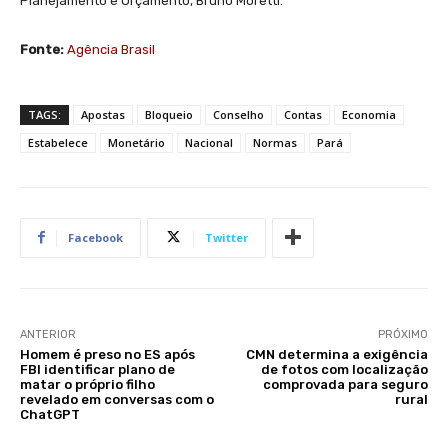
Planejamento e Orçamento, Bruno Moretti.
Fonte:
Agência Brasil
TAGS:
Apostas
Bloqueio
Conselho
Contas
Economia
Estabelece
Monetário
Nacional
Normas
Pará
Facebook
Twitter
ANTERIOR
PRÓXIMO
Homem é preso no ES após
CMN determina a exigência
FBI identificar plano de
de fotos com localização
matar o próprio filho
comprovada para seguro
revelado em conversas com o
rural
ChatGPT