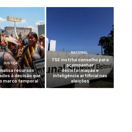
NACIONAL
TSE institui conselho para
JUSTIÇA
acompanhar
nalisa recursos
desinformação e
ados à decisão que
inteligência artificial nas
 o marco temporal
eleições