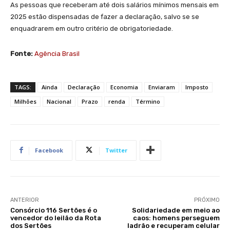
As pessoas que receberam até dois salários mínimos mensais em
2025 estão dispensadas de fazer a declaração, salvo se se
enquadrarem em outro critério de obrigatoriedade.
Fonte:
Agência Brasil
TAGS:
Ainda
Declaração
Economia
Enviaram
Imposto
Milhões
Nacional
Prazo
renda
Término
Facebook
Twitter
ANTERIOR
PRÓXIMO
Consórcio 116 Sertões é o
Solidariedade em meio ao
vencedor do leilão da Rota
caos: homens perseguem
dos Sertões
ladrão e recuperam celular