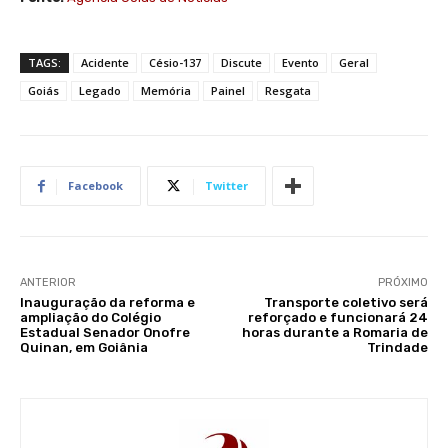
TAGS:
Acidente
Césio-137
Discute
Evento
Geral
Goiás
Legado
Memória
Painel
Resgata
Facebook
Twitter
ANTERIOR
PRÓXIMO
Inauguração da reforma e
Transporte coletivo será
ampliação do Colégio
reforçado e funcionará 24
Estadual Senador Onofre
horas durante a Romaria de
Quinan, em Goiânia
Trindade