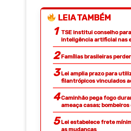
LEIA TAMBÉM
TSE institui conselho pa
inteligência artificial nas 
Famílias brasileiras perd
Lei amplia prazo para util
filantrópicos vinculados 
Caminhão pega fogo duran
ameaça casas; bombeiros 
Lei estabelece frete míni
as mudanças