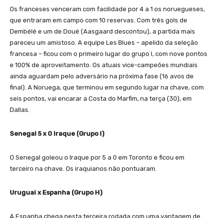
Os franceses venceram com facilidade por 4 a 1 os noruegueses,
que entraram em campo com 10 reservas. Com três gols de
Dembélé e um de Doué (Aasgaard descontou), a partida mais
pareceu um amistoso. A equipe Les Blues – apelido da seleção
francesa – ficou com o primeiro lugar do grupo I, com nove pontos
e 100% de aproveitamento. Os atuais vice-campeões mundiais
ainda aguardam pelo adversário na próxima fase (16 avos de
final). A Noruega, que terminou em segundo lugar na chave, com
seis pontos, vai encarar a Costa do Marfim, na terça (30), em
Dallas.
Senegal 5 x 0 Iraque (Grupo I)
O Senegal goleou o Iraque por 5 a 0 em Toronto e ficou em
terceiro na chave. Os iraquianos não pontuaram.
Uruguai x Espanha (Grupo H)
A Espanha chega nesta terceira rodada com uma vantagem de