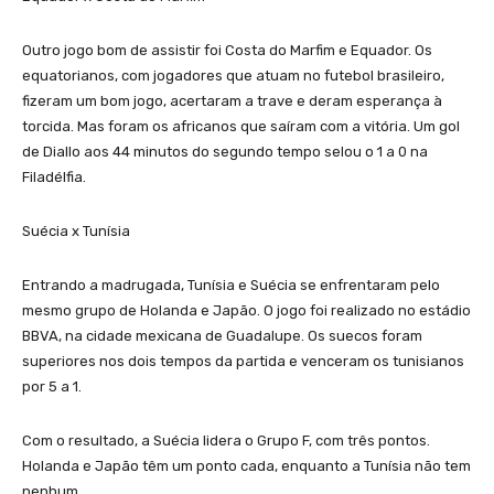
Outro jogo bom de assistir foi Costa do Marfim e Equador. Os
equatorianos, com jogadores que atuam no futebol brasileiro,
fizeram um bom jogo, acertaram a trave e deram esperança à
torcida. Mas foram os africanos que saíram com a vitória. Um gol
de Diallo aos 44 minutos do segundo tempo selou o 1 a 0 na
Filadélfia.
Suécia x Tunísia
Entrando a madrugada, Tunísia e Suécia se enfrentaram pelo
mesmo grupo de Holanda e Japão. O jogo foi realizado no estádio
BBVA, na cidade mexicana de Guadalupe. Os suecos foram
superiores nos dois tempos da partida e venceram os tunisianos
por 5 a 1.
Com o resultado, a Suécia lidera o Grupo F, com três pontos.
Holanda e Japão têm um ponto cada, enquanto a Tunísia não tem
nenhum.