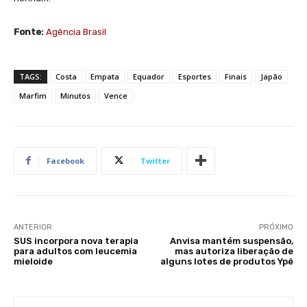
Fonte:
Agência Brasil
TAGS:
Costa
Empata
Equador
Esportes
Finais
Japão
Marfim
Minutos
Vence
Facebook
Twitter
ANTERIOR
PRÓXIMO
SUS incorpora nova terapia
Anvisa mantém suspensão,
para adultos com leucemia
mas autoriza liberação de
mieloide
alguns lotes de produtos Ypê