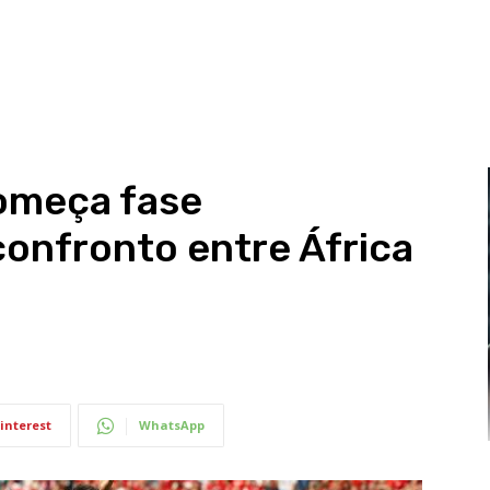
omeça fase
confronto entre África
interest
WhatsApp