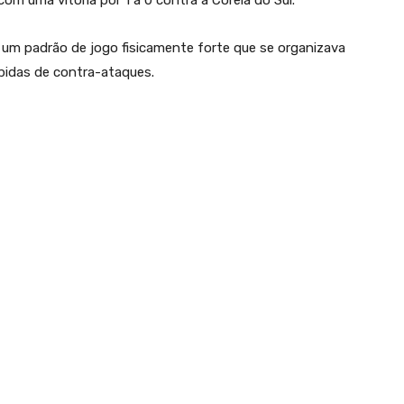
om uma vitória por 1 a 0 contra a Coreia do Sul.
 um padrão de jogo fisicamente forte que se organizava
pidas de contra-ataques.