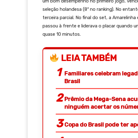
um bom desempenho no primeiro jogo, vencen
seleção holandesa (8ª no ranking). No entant
terceira parcial. No final do set, a Amarelin
passou à frente e liderava o placar quando um
quase 10 minutos.
LEIA TAMBÉM
Familiares celebram legad
Brasil
Prêmio da Mega-Sena acum
ninguém acertar os núme
Copa do Brasil pode ter a