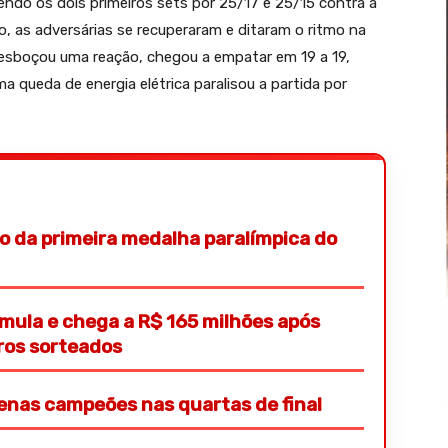
do os dois primeiros sets por 25/17 e 25/15 contra a
o, as adversárias se recuperaram e ditaram o ritmo na
ha esboçou uma reação, chegou a empatar em 19 a 19,
a queda de energia elétrica paralisou a partida por
o da primeira medalha paralímpica do
ula e chega a R$ 165 milhões após
ros sorteados
penas campeões nas quartas de final