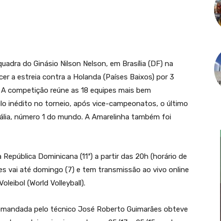
 quadra do Ginásio Nilson Nelson, em Brasília (DF) na
cer a estreia contra a Holanda (Países Baixos) por 3
s. A competição reúne as 18 equipes mais bem
lo inédito no torneio, após vice-campeonatos, o último
tália, número 1 do mundo. A Amarelinha também foi
a República Dominicana (11ª) a partir das 20h (horário de
ões vai até domingo (7) e tem transmissão ao vivo online
leibol (World Volleyball).
 comandada pelo técnico José Roberto Guimarães obteve