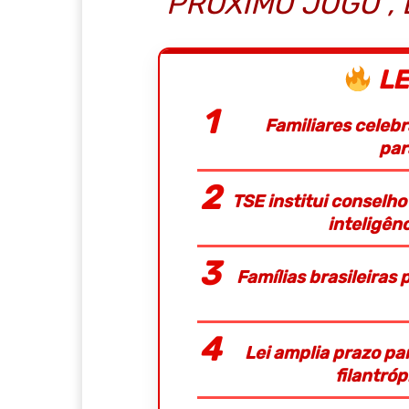
PRÓXIMO JOGO”, 
LE
Familiares celeb
par
TSE institui conselh
inteligênc
Famílias brasileiras
Lei amplia prazo pa
filantró