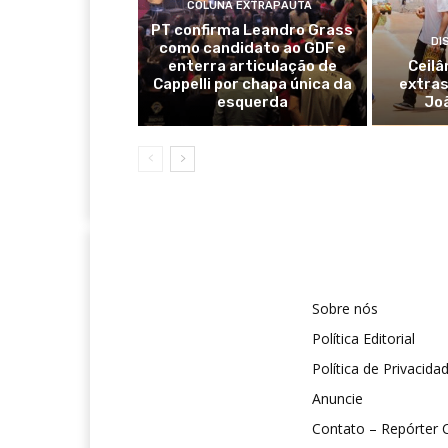
COLUNA EXTRAPAUTA
PT confirma Leandro Grass
DI
como candidato ao GDF e
enterra articulação de
Ceilâ
Cappelli por chapa única da
extras
esquerda
Jo
Sobre nós
Política Editorial
Política de Privacida
Anuncie
Contato – Repórter C