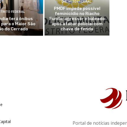
DISTRITO FEDERAL
PMDF impede possível
STRITO FEDERAL
feminicídio no Riacho
ndia terá ônibus
Fundo; agressor é baleado
 para o Maior São
após atacar policial com
ão do Cerrado
chave de fenda
de
apital
Portal de notícias indepe