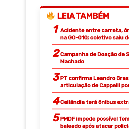
LEIA TAMBÉM
Acidente entre carreta, ô
na GO-010; coletivo saiu 
Campanha de Doação de S
Machado
PT confirma Leandro Gras
articulação de Cappelli p
Ceilândia terá ônibus ext
PMDF impede possível femi
baleado após atacar polic