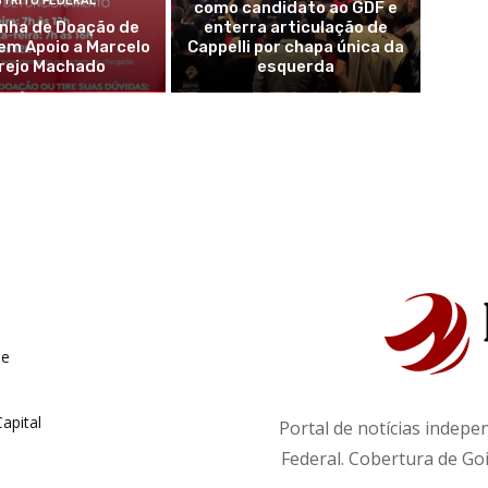
STRITO FEDERAL
como candidato ao GDF e
ha de Doação de
enterra articulação de
em Apoio a Marcelo
Cappelli por chapa única da
rejo Machado
esquerda
de
apital
Portal de notícias indepe
Federal. Cobertura de Goi