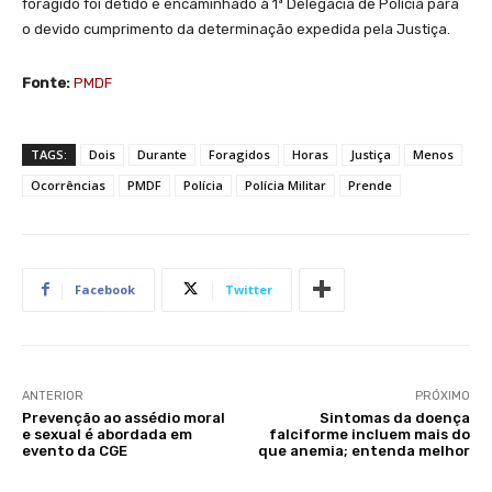
foragido foi detido e encaminhado à 1ª Delegacia de Polícia para
o devido cumprimento da determinação expedida pela Justiça.
Fonte:
PMDF
TAGS:
Dois
Durante
Foragidos
Horas
Justiça
Menos
Ocorrências
PMDF
Polícia
Polícia Militar
Prende
Facebook
Twitter
ANTERIOR
PRÓXIMO
Prevenção ao assédio moral
Sintomas da doença
e sexual é abordada em
falciforme incluem mais do
evento da CGE
que anemia; entenda melhor