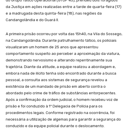
do Grupo Tático Operacional (GTOP 45), prendeu dois foragidos
da Justiça em ações realizadas entre a tarde de quarta-feira (17)
e a madrugada desta quinta-feira (18), nas regiões da
Candangolândia e do Guará II.
A primeira prisão ocorreu por volta das 15h40, na Vila do Sossego,
na Candangolândia. Durante patrulhamento tático, os policiais
visualizaram um homem de 25 anos que apresentou
comportamento suspeito ao perceber a aproximação da viatura,
demonstrando nervosismo e alterando repentinamente sua
trajetória. Diante da atitude, a equipe realizou a abordagem e,
embora nada de ilícito tenha sido encontrado durante a busca
pessoal, a consulta aos sistemas de segurança revelou a
existência de um mandado de prisão em aberto contra o
abordado pelo crime de tráfico de substâncias entorpecentes.
Após a confirmação da ordem judicial, o homem recebeu voz de
prisão e foi conduzido à 1ª Delegacia de Polícia para os
procedimentos legais. Conforme registrado na ocorrência, foi
necessária a utilização de algemas para garantir a segurança do
conduzido e da equipe policial durante o deslocamento.