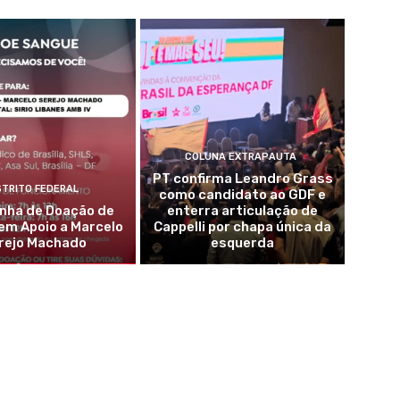
COLUNA EXTRAPAUTA
PT confirma Leandro Grass
STRITO FEDERAL
como candidato ao GDF e
ha de Doação de
enterra articulação de
em Apoio a Marcelo
Cappelli por chapa única da
rejo Machado
esquerda