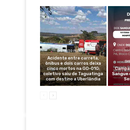
DISTRITO FEDERAL
Acidente entre carreta,
DI
ônibus e dois carros deixa
cinco mortos na GO-010;
Campan
coletivo saiu de Taguatinga
Sangue 
com destino a Uberlândia
Se