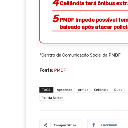
Ceilândia terá ônibus ext
PMDF impede possível femi
baleado após atacar polic
*Centro de Comunicação Social da PMDF
Fonte:
PMDF
TAGS:
Apreende
Armas
Ceilândia
Duas
Polícia Militar
Facebook
Compartilhar