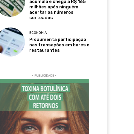
acumula e chega a R$ 165
milhões após ninguém
acertar os números
sorteados
ECONOMIA
Pix aumenta participação
nas transações em bares e
restaurantes
- PUBLICIDADE -