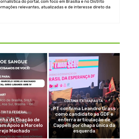
ornalística do portal, com foco em Brasília e no Distrito
formações relevantes, atualizadas e de interesse direto da
COLUNA EXTRAPAUTA
PT confirma Leandro Grass
STRITO FEDERAL
como candidato ao GDF e
ha de Doação de
enterra articulação de
em Apoio a Marcelo
Cappelli por chapa única da
rejo Machado
esquerda