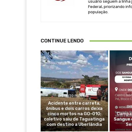
usuário seguem a linha j
Federal, priorizando in
população.
CONTINUE LENDO
DISTRITO FEDERAL
Acidente entre carreta,
DI
ônibus e dois carros deixa
cinco mortos na GO-010;
Campan
coletivo saiu de Taguatinga
Sangue 
com destino a Uberlândia
Se