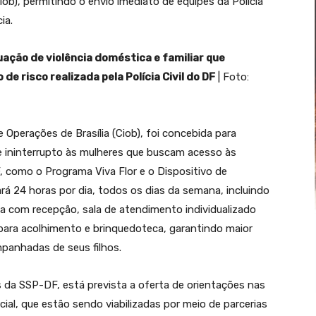
iob), permitindo o envio imediato de equipes da Polícia
ia.
uação de violência doméstica e familiar que
e risco realizada pela Polícia Civil do DF
| Foto:
e Operações de Brasília (Ciob), foi concebida para
 e ininterrupto às mulheres que buscam acesso às
, como o Programa Viva Flor e o Dispositivo de
á 24 horas por dia, todos os dias da semana, incluindo
ta com recepção, sala de atendimento individualizado
 para acolhimento e brinquedoteca, garantindo maior
anhadas de seus filhos.
 da SSP-DF, está prevista a oferta de orientações nas
ocial, que estão sendo viabilizadas por meio de parcerias