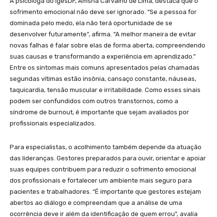
A psicóloga do IgesDF, Amsha Carvalho de Lima, destaca que o
sofrimento emocional não deve ser ignorado. “Se a pessoa for
dominada pelo medo, ela não terá oportunidade de se
desenvolver futuramente”, afirma. “A melhor maneira de evitar
novas falhas é falar sobre elas de forma aberta, compreendendo
suas causas e transformando a experiência em aprendizado.”
Entre os sintomas mais comuns apresentados pelas chamadas
segundas vítimas estão insônia, cansaço constante, náuseas,
taquicardia, tensão muscular e irritabilidade. Como esses sinais
podem ser confundidos com outros transtornos, como a
síndrome de burnout, é importante que sejam avaliados por
profissionais especializados.
Para especialistas, o acolhimento também depende da atuação
das lideranças. Gestores preparados para ouvir, orientar e apoiar
suas equipes contribuem para reduzir o sofrimento emocional
dos profissionais e fortalecer um ambiente mais seguro para
pacientes e trabalhadores. “É importante que gestores estejam
abertos ao diálogo e compreendam que a análise de uma
ocorrência deve ir além da identificação de quem errou”, avalia