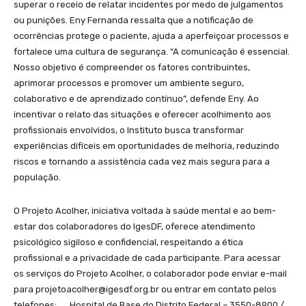
superar o receio de relatar incidentes por medo de julgamentos
ou punições. Eny Fernanda ressalta que a notificação de
ocorrências protege o paciente, ajuda a aperfeiçoar processos e
fortalece uma cultura de segurança. “A comunicação é essencial.
Nosso objetivo é compreender os fatores contribuintes,
aprimorar processos e promover um ambiente seguro,
colaborativo e de aprendizado contínuo”, defende Eny. Ao
incentivar o relato das situações e oferecer acolhimento aos
profissionais envolvidos, o Instituto busca transformar
experiências difíceis em oportunidades de melhoria, reduzindo
riscos e tornando a assistência cada vez mais segura para a
população.
O Projeto Acolher, iniciativa voltada à saúde mental e ao bem-
estar dos colaboradores do IgesDF, oferece atendimento
psicológico sigiloso e confidencial, respeitando a ética
profissional e a privacidade de cada participante. Para acessar
os serviços do Projeto Acolher, o colaborador pode enviar e-mail
para projetoacolher@igesdf.org.br ou entrar em contato pelos
telefones: → Hospital de Base do Distrito Federal – 3550-8900 /