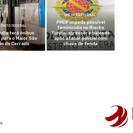
DISTRITO FEDERAL
PMDF impede possível
STRITO FEDERAL
feminicídio no Riacho
ndia terá ônibus
Fundo; agressor é baleado
 para o Maior São
após atacar policial com
ão do Cerrado
chave de fenda
de